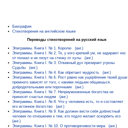
Биография
Стихотворения на английском языке
Переводы стихотворений на русский язык
Эпиграммы. Книга I. № 1. Королю
(анг.)
Эпиграммы. Книга I. № 2. Те, у кого крепкий ум, не задирают нос
от похвал и не лезут на стенку от хулы
(анг.)
Эпиграммы. Книга I. № 3. Отважный дух презирает угрозы
Судьбы
(анг.)
Эпиграммы. Книга I. № 4. Как обретают мудрость
(анг.)
Эпиграммы. Книга I. № 6. Рост равно как ущербление твоей души
премного зависят от того, с какими людьми общаешься,
добродетельными или порочными
(анг.)
Эпиграммы. Книга I. № 7. Неприумноженные богатства не
приносят счастья людям
(анг.)
Эпиграммы. Книга I. № 8. Что у человека есть, то и состовляет
его истинное богатство
(анг.)
Эпиграммы. Книга I. № 9. Как должен вести себя доблестный
человек по отношению к тем, кто подло желает оскорбить его
(анг.)
Эпиграммы. Книга I. № 10. О противоречивости мира
(анг.)