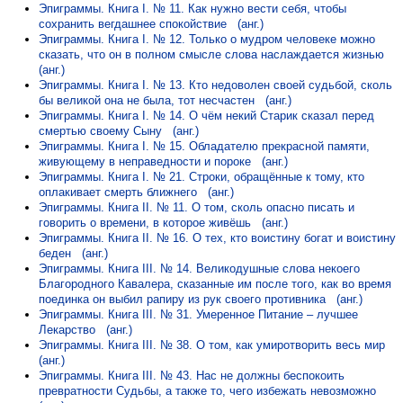
Эпиграммы. Книга I. № 11. Как нужно вести себя, чтобы
сохранить вегдашнее спокойствие
(анг.)
Эпиграммы. Книга I. № 12. Только о мудром человеке можно
сказать, что он в полном смысле слова наслаждается жизнью
(анг.)
Эпиграммы. Книга I. № 13. Кто недоволен своей судьбой, сколь
бы великой она не была, тот несчастен
(анг.)
Эпиграммы. Книга I. № 14. О чём некий Старик сказал перед
смертью своему Сыну
(анг.)
Эпиграммы. Книга I. № 15. Обладателю прекрасной памяти,
живующему в неправедности и пороке
(анг.)
Эпиграммы. Книга I. № 21. Строки, обращённые к тому, кто
оплакивает смерть ближнего
(анг.)
Эпиграммы. Книга II. № 11. О том, сколь опасно писать и
говорить о времени, в которое живёшь
(анг.)
Эпиграммы. Книга II. № 16. О тех, кто воистину богат и воистину
беден
(анг.)
Эпиграммы. Книга III. № 14. Великодушные слова некоего
Благородного Кавалера, сказанные им после того, как во время
поединка он выбил рапиру из рук своего противника
(анг.)
Эпиграммы. Книга III. № 31. Умеренное Питание – лучшее
Лекарство
(анг.)
Эпиграммы. Книга III. № 38. О том, как умиротворить весь мир
(анг.)
Эпиграммы. Книга III. № 43. Нас не должны беспокоить
превратности Судьбы, а также то, чего избежать невозможно