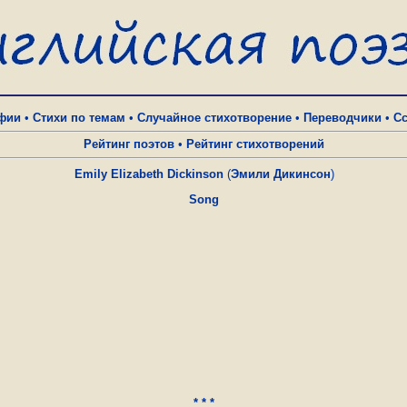
фии
•
Стихи по темам
•
Случайное стихотворение
•
Переводчики
•
С
Рейтинг поэтов
•
Рейтинг стихотворений
Emily Elizabeth Dickinson
(
Эмили Дикинсон
)
Song
* * *