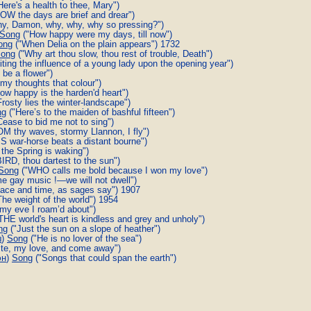
Here's a health to thee, Mary")
OW the days are brief and drear")
y, Damon, why, why, why so pressing?")
Song
("How happy were my days, till now")
ong
("When Delia on the plain appears") 1732
ong
("Why art thou slow, thou rest of trouble, Death")
iting the influence of a young lady upon the opening year")
 be a flower")
s my thoughts that colour")
ow happy is the harden'd heart")
rosty lies the winter-landscape")
ng
("Here’s to the maiden of bashful fifteen")
ease to bid me not to sing")
M thy waves, stormy Llannon, I fly")
S war-horse beats a distant bourne")
he Spring is waking")
IRD, thou dartest to the sun")
Song
("WHO calls me bold because I won my love")
e gay music !—we will not dwell")
pace and time, as sages say") 1907
he weight of the world") 1954
my eve I roam’d about")
THE world's heart is kindless and grey and unholy")
ng
("Just the sun on a slope of heather")
ш
)
Song
("He is no lover of the sea")
te, my love, and come away")
эн
)
Song
("Songs that could span the earth")