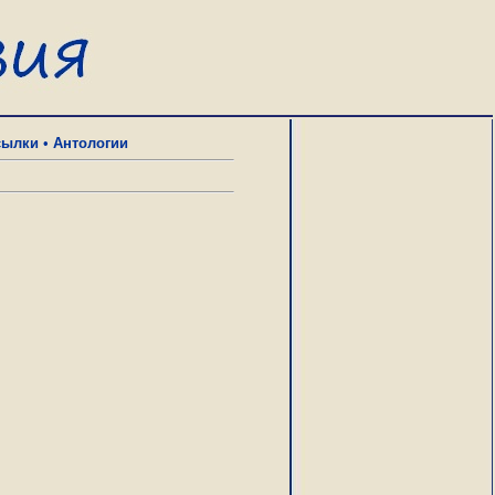
сылки
•
Антологии