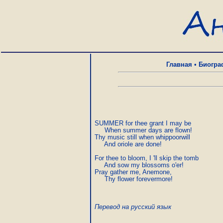
Главная
•
Биогра
SUMMER for thee grant I may be

     When summer days are flown!

Thy music still when whippoorwill

     And oriole are done!

For thee to bloom, I 'll skip the tomb

     And sow my blossoms o'er!

Pray gather me, Anemone,

     Thy flower forevermore! 
Перевод на русский язык