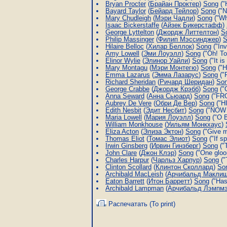
Bryan Procter
(
Брайан Проктер
)
Song
("
Bayard Taylor
(
Бейард Тейлор
)
Song
("N
Mary Chudleigh
(
Мэри Чадли
)
Song
("Wh
Isaac Bickerstaffe
(
Айзек Бикерстафф
)
George Lyttelton
(
Джордж Литтелтон
)
S
Philip Massinger
(
Филип Мэссинджер
)
S
Hilaire Belloc
(
Хилар Беллок
)
Song
("Inv
Amy Lowell
(
Эми Лоуэлл
)
Song
("Oh! To
Elinor Wylie
(
Элинор Уайли
)
Song
("It i
Mary Montagu
(
Мэри Монтегю
)
Song
("H
Emma Lazarus
(
Эмма Лазарус
)
Song
("F
Richard Sheridan
(
Ричард Шеридан
)
So
George Crabbe
(
Джордж Крэбб
)
Song
("C
Anna Seward
(
Анна Сьюард
)
Song
("FRO
Aubrey De Vere
(
Обри Де Вер
)
Song
("HI
Edith Nesbit
(
Эдит Несбит
)
Song
("NOW t
Maria Lowell
(
Мария Лоуэлл
)
Song
("O B
William Monkhouse
(
Уильям Монкхаус
)
Eliza Acton
(
Элиза Эктон
)
Song
("Give m
Thomas Eliot
(
Томас Элиот
)
Song
("If s
Irwin Ginsberg
(
Ирвин Гинзберг
)
Song
("T
John Clare
(
Джон Клэр
)
Song
("One gloo
Charles Harpur
(
Чарльз Харпур
)
Song
("
Clinton Scollard
(
Клинтон Сколлард
)
So
Archibald MacLeish
(
Арчибальд Макли
Eaton Barrett
(
Итон Барретт
)
Song
("Has
Archibald Lampman
(
Арчибальд Лэмпм
Распечатать (To print)