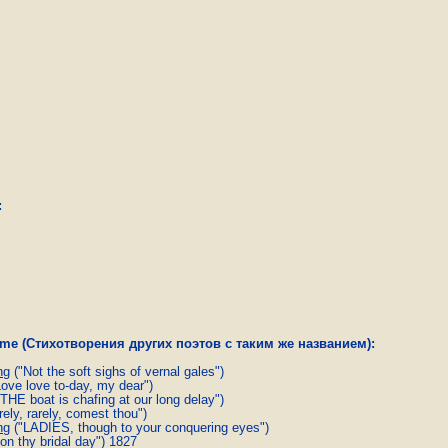
:
name (Стихотворения других поэтов с таким же названием):
ng
("Not the soft sighs of vernal gales")
ove love to-day, my dear")
THE boat is chafing at our long delay")
ely, rarely, comest thou")
ng
("LADIES, though to your conquering eyes")
on thy bridal day") 1827