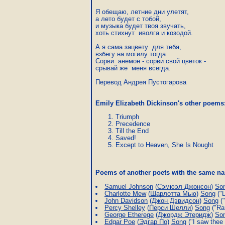
Я обещаю, летние дни улетят,

а лето будет с тобой,

и музыка будет твоя звучать,

хоть стихнут  иволга и козодой.

А я сама зацвету  для тебя,

взбегу на могилу тогда.

Сорви  анемон - сорви свой цветок -

срывай же  меня всегда.

Перевод Андрея Пустогарова
Emily Elizabeth Dickinson's other poems
Triumph
Precedence
Till the End
Saved!
Except to Heaven, She Is Nought
Poems of another poets with the same 
Samuel Johnson
(
Сэмюэл Джонсон
)
So
Charlotte Mew
(
Шарлотта Мью
)
Song
("L
John Davidson
(
Джон Дэвидсон
)
Song
("
Percy Shelley
(
Перси Шелли
)
Song
("Rar
George Etherege
(
Джордж Этеридж
)
So
Edgar Poe
(
Эдгар По
)
Song
("I saw thee 