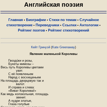
Английская поэзия
Главная
Биографии
Стихи по темам
Случайное
•
•
•
стихотворение
Переводчики
Ссылки
Антологии
•
•
•
•
Рейтинг поэтов
Рейтинг стихотворений
•
Кейт Гринуэй
(
Kate Greenaway
)
Явление маленькой Королевы
	Гвоздúки и розы,

	Букеты мимозы – 

Весь путь Королевы цветами 

		увит.

	С её появленьем

	Народ с восхищеньем

На площадь дворцовую так и 

		валúт.

	И справа и слева:

	«Виват Королева!»

Как медь колокольная, площадь

		звенит.

	А кудри златые,

	Глаза голубые
