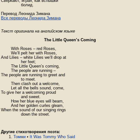
Сверкают, играя, как вспышки 

		болид.

Все переводы Леонида Зимана
Текст оригинала на английском языке
The Little Queen’s Coming
	With Roses – red Roses,

	We’ll pelt her with Roses,

And Lilies – white Lilies we’ll drop at 

		her feet;

	The Little Queen’s coming,

	The people are running – 

The people are running to greet and

		to meet.

	Then clash out a welcome,

	Let all the bells sound, come,

To give her a welcoming proud 

		and sweet.

	How her blue eyes will beam,

	And her golden curles gleam,

When the sound of our singing rings

Другие стихотворения поэта:
Томми
•
It Was Tommy Who Said