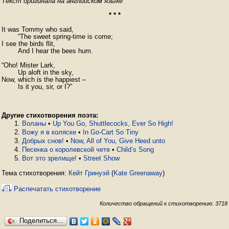
Текст оригинала на английском языке
* * *
It was Tommy who said,

	“The sweet spring-time is come;

I see the birds flit,

	And I hear the bees hum.

“Oho! Mister Lark,

	Up aloft in the sky,

Now, which is the happiest –

Другие стихотворения поэта:
Воланы
•
Up You Go, Shuttlecocks, Ever So High!
Вожу я в коляске
•
In Go-Cart So Tiny
Добрых снов!
•
Now, All of You, Give Heed unto
Песенка о королевской чете
•
Child’s Song
Вот это зрелище!
•
Street Show
Тема стихотворения:
Кейт Гринуэй
(
Kate Greenaway
)
Распечатать стихотворение
Количество обращений к стихотворению: 3718
Поделиться…