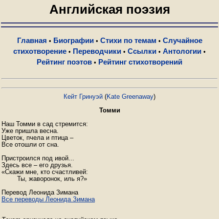
Английская поэзия
Главная
Биографии
Стихи по темам
Случайное
•
•
•
стихотворение
Переводчики
Ссылки
Антологии
•
•
•
•
Рейтинг поэтов
Рейтинг стихотворений
•
Кейт Гринуэй
(
Kate Greenaway
)
Томми
Наш Томми в сад стремится:

Уже пришла весна.

Цветок, пчела и птица –

Все отошли от сна.

Пристроился под ивой...

Здесь все – его друзья.

«Скажи мне, кто счастливей:               

	Ты, жаворонок, иль я?»

Все переводы Леонида Зимана