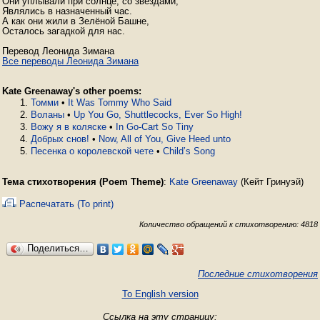
Они уплывали при солнце, со звёздами,

Являлись в назначенный час.

А как они жили в Зелёной Башне,

Осталось загадкой для нас.

Все переводы Леонида Зимана
Kate Greenaway's other poems:
Томми
•
It Was Tommy Who Said
Воланы
•
Up You Go, Shuttlecocks, Ever So High!
Вожу я в коляске
•
In Go-Cart So Tiny
Добрых снов!
•
Now, All of You, Give Heed unto
Песенка о королевской чете
•
Child’s Song
Тема стихотворения (Poem Theme)
:
Kate Greenaway
(Кейт Гринуэй)
Распечатать (To print)
Количество обращений к стихотворению: 4818
Поделиться…
Последние стихотворения
To English version
Ссылка на эту страницу: