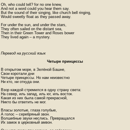
Oh, who could tell? for no one knew,

And not a word could you hear them say.

But the sound of their singing, like church bell ringing,

Would sweetly float as they passed away. 

For under the sun, and under the stars,

They often sailed on the distant sea,

Then in their Green Tower and Roses bower

Перевод на русский язык
Четыре принцессы
В открытом море, в Зелёной Башне,

Свои коротали дни

Четыре принцессы. Но нам неизвестно

Ни кто, ни откуда они.

Взор каждой стремился в одну страну света:

На север, иль запад, иль юг, иль восток.

Какая из них была самой прекрасной,

Никто бы ответить не мог.

Власы золотые, глаза голубые,

А голос – серебряный звон.

Волшебные звуки неслись. Превращался

Их замок в церковный амвон.
