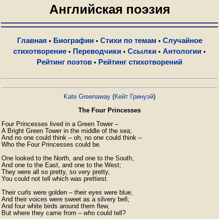
Английская поэзия
Главная
Биографии
Стихи по темам
Случайное
•
•
•
стихотворение
Переводчики
Ссылки
Антологии
•
•
•
•
Рейтинг поэтов
Рейтинг стихотворений
•
Kate Greenaway
(
Кейт Гринуэй
)
The Four Princesses
Four Princesses lived in a Green Tower – 

A Bright Green Tower in the middle of the sea;

And no one could think – oh, no one could think –

Who the Four Princesses could be.

One looked to the North, and one to the South,

And one to the East, and one to the West;

They were all so pretty, so very pretty,

You could not tell which was prettiest.

Their curls were golden – their eyes were blue,

And their voices were sweet as a silvery bell;

And four white birds around them flew,

But where they came from – 
who
 could tell?
