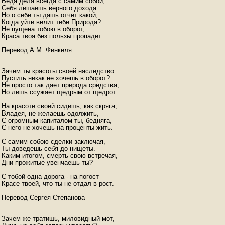
Ведя дела всегда с самим собой,

Себя лишаешь верного дохода.

Но о себе ты дашь отчет какой,

Когда уйти велит тебе Природа?

Не пущена тобою в оборот,

Краса твоя без пользы пропадет.

Перевод А.М. Финкеля

Зачем ты красоты своей наследство

Пустить никак не хочешь в оборот?

Не просто так дает природа средства,

Но лишь ссужает щедрым от щедрот.

На красоте своей сидишь, как скряга,

Владея, не желаешь одолжить,

С огромным капиталом ты, бедняга,

С него не хочешь на проценты жить.

С самим собою сделки заключая,

Ты доведешь себя до нищеты.

Каким итогом, смерть свою встречая,

Дни прожитые увенчаешь ты?

С тобой одна дорога - на погост

Красе твоей, что ты не отдал в рост.

Перевод Сергея Степанова

Зачем же тратишь, миловидный мот,
