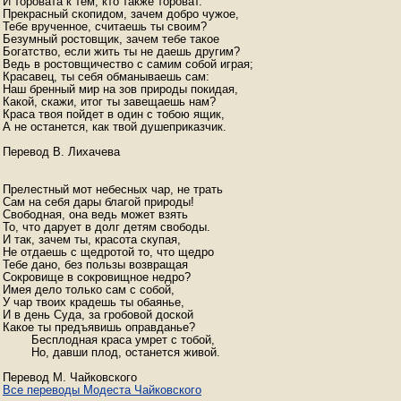
И торовата к тем, кто также тороват.

Прекрасный скопидом, зачем добро чужое,

Тебе врученное, считаешь ты своим?

Безумный ростовщик, зачем тебе такое

Богатство, если жить ты не даешь другим?

Ведь в ростовщичество с самим собой играя;

Красавец, ты себя обманываешь сам:

Наш бренный мир на зов природы покидая,

Какой, скажи, итог ты завещаешь нам?

Краса твоя пойдет в один с тобою ящик,

А не останется, как твой душеприказчик.

Перевод В. Лихачева

Прелестный мот небесных чар, не трать

Сам на себя дары благой природы!

Свободная, она ведь может взять

То, что дарует в долг детям свободы.

И так, зачем ты, красота скупая,

Не отдаешь с щедротой то, что щедро

Тебе дано, без пользы возвращая

Сокровище в сокровищное недро?

Имея дело только сам с собой,

У чар твоих крадешь ты обаянье,

И в день Суда, за гробовой доской

Какое ты предъявишь оправданье?

        Бесплодная краса умрет с тобой,

        Но, давши плод, останется живой.

Все переводы Модеста Чайковского