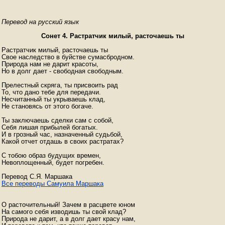
Перевод на русский язык
Сонет 4. Растратчик милый, расточаешь ты
Растратчик милый, расточаешь ты

Свое наследство в буйстве сумасбродном.

Природа нам не дарит красоты,

Но в долг дает - свободная свободным.

Прелестный скряга, ты присвоить рад

То, что дано тебе для передачи.

Несчитанный ты укрываешь клад,

Не становясь от этого богаче.

Ты заключаешь сделки сам с собой,

Себя лишая прибылей богатых.

И в грозный час, назначенный судьбой,

Какой отчет отдашь в своих растратах?

С тобою образ будущих времен,

Невоплощенный, будет погребен.

Все переводы Самуила Маршака
О расточительный! Зачем в расцвете юном

На самого себя изводишь ты свой клад?

Природа не дарит, а в долг дает красу нам,
