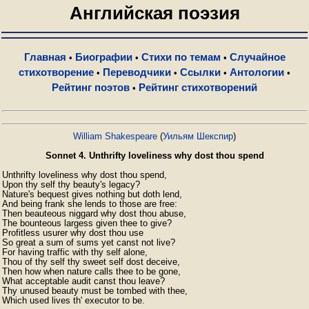
Английская поэзия
Главная
Биографии
Стихи по темам
Случайное
•
•
•
стихотворение
Переводчики
Ссылки
Антологии
•
•
•
•
Рейтинг поэтов
Рейтинг стихотворений
•
William Shakespeare
(
Уильям Шекспир
)
Sonnet 4. Unthrifty loveliness why dost thou spend
Unthrifty loveliness why dost thou spend,

Upon thy self thy beauty's legacy?

Nature's bequest gives nothing but doth lend,

And being frank she lends to those are free:

Then beauteous niggard why dost thou abuse,

The bounteous largess given thee to give?

Profitless usurer why dost thou use

So great a sum of sums yet canst not live?

For having traffic with thy self alone,

Thou of thy self thy sweet self dost deceive,

Then how when nature calls thee to be gone,

What acceptable audit canst thou leave?

Thy unused beauty must be tombed with thee,

Which used lives th' executor to be.