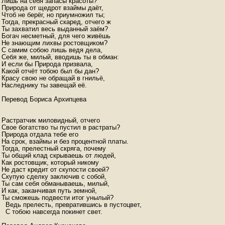
Лишь на себя запасы красоты?

Природа от щедрот взаймы даёт,

Чтоб не берёг, но приумножил ты;

Тогда, прекрасный скаред, отчего ж

Ты захватил весь выданный заём?

Богач несметный, для чего живёшь

Не знающим лихвы ростовщиком?

С самим собою лишь ведя дела,

Себя же, милый, вводишь ты в обман:

И если бы Природа призвала,

Какой отчёт тобою был бы дан?

Красу свою не обращай в гнильё,

Наследнику ты завещай её.

Перевод Бориса Архипцева

Растратчик миловидный, отчего

Свое богатство ты пустил в растраты?

Природа отдала тебе его

На срок, взаймы и без процентной платы.

Тогда, прелестный скряга, почему

Ты общий клад скрываешь от людей,

Как ростовщик, который никому

Не даст кредит от скупости своей?

Скупую сделку заключив с собой,

Ты сам себя обманываешь, милый,

И как, заканчивая путь земной,

Ты сможешь подвести итог унылый?

  Ведь прелесть, превратившись в пустоцвет,

  С тобою навсегда покинет свет.
