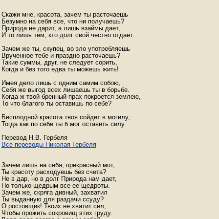
Скажи мне, красота, зачем ты расточаешь

Безумно на себя все, что ни получаешь?

Природа не дарит, а лишь взаймы дает,

И то лишь тем, кто долг свой честно отдает.

Зачем же ты, скупец, во зло употребляешь

Врученное тебе и праздно расточаешь?

Такие суммы, друг, не следует сорить,

Когда и без того едва ты можешь жить!

Имея дело лишь с одним самим собою,

Себя же выгод всех лишаешь ты в борьбе.

Когда ж твой бренный прах покроется землею,

То что благого ты оставишь по себе?

Бесплодной красота твоя сойдет в могилу,

Тогда как по себе ты б мог оставить силу.

Все переводы Николая Гербеля
Зачем лишь на себя, прекрасный мот,

Ты красоту расходуешь без счета?

Не в дар, но в долг Природа нам дает,

Но только щедрым все ее щедроты.

Зачем же, скряга дивный, захватил

Ты выданную для раздачи ссуду?

О ростовщик! Твоих не хватит сил,

Чтобы прожить сокровищ этих груду.
