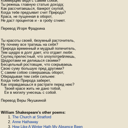
Коммерцию ведя с самим собой,

Ты режешь главную статью дохода;

Как рассчитаешься, банкрот скупой,

Когда тебе предъявит счет Природа?

Краса, не пущенная в оборот,

Не даст процентов и - в гробу сгниет.

Перевод Игоря Фрадкина

Ты красоты своей, безумный расточитель,

Ну почему все тратишь на себя?

Природа временный и мудрый попечитель,

Тем щедро в долг дает, кто отдает любя:

Скупец прелестный, что злоупотребляешь,

Щедротами не делишься своими?

Бесцельный ростовщик, что сокрываешь

Свою суму большую пред другими?

С самим собою совершаешь оборот,

Обкрадывая тем себя сильнее:

Когда тебя Природа заберет,

Как оправдаешься в растрате перед нею?

   Твоей красе жить не дано тобой,

   Ее в могилу унесешь с собой.

Перевод Веры Якушкиной
William Shakespeare's other poems:
The Church at Stratford
Anne Hathaway
How Like A Winter Hath My Absence Been