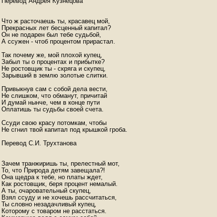
Перевод Андрея Кузнецова

Что ж расточаешь ты, красавец мой,

Прекрасных лет бесценный капитал?

Он не подарен был тебе судьбой,

А ссужен - чтоб процентом прирастал.

Так почему же, мой плохой купец,

Забыл ты о процентах и прибытке?

Не ростовщик ты - скряга и скупец,

Зарывший в землю золотые слитки.

Привыкнув сам с собой дела вести,

Не слишком, что обманут, причитай

И думай нынче, чем в конце пути

Оплатишь ты судьбы своей счета.

Ссуди свою красу потомкам, чтобы

Не сгнил твой капитал под крышкой гроба.

Перевод С.И. Трухтанова

Зачем транжиришь ты, прелестный мот,

То, что Природа детям завещала?!

Она щедра к тебе, но платы ждет,

Как ростовщик, беря процент немалый.

А ты, очаровательный скупец,

Взял ссуду и не хочешь рассчитаться,

Ты словно незадачливый купец,

Которому с товаром не расстаться.
