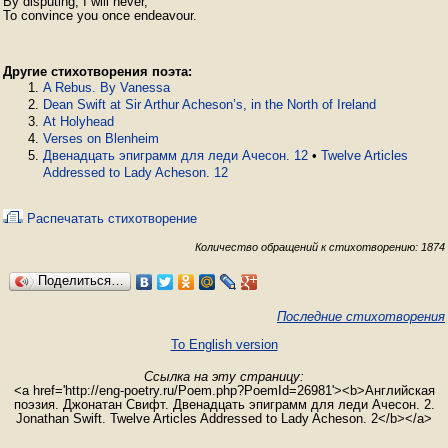
By disputing, I will never,

To convince you once endeavour.
Другие стихотворения поэта:
A Rebus. By Vanessa
Dean Swift at Sir Arthur Acheson’s, in the North of Ireland
At Holyhead
Verses on Blenheim
Двенадцать эпиграмм для леди Ачесон. 12
•
Twelve Articles
Addressed to Lady Acheson. 12
Распечатать стихотворение
Количество обращений к стихотворению: 1874
Поделиться…
Последние стихотворения
To English version
Ссылка на эту страницу:
<a href='http://eng-poetry.ru/Poem.php?PoemId=26981'><b>Английская
поэзия. Джонатан Свифт. Двенадцать эпиграмм для леди Ачесон. 2.
Jonathan Swift. Twelve Articles Addressed to Lady Acheson. 2</b></a>