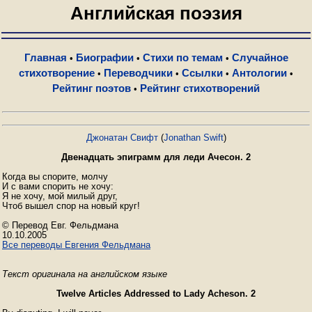
Английская поэзия
Главная
Биографии
Стихи по темам
Случайное
•
•
•
стихотворение
Переводчики
Ссылки
Антологии
•
•
•
•
Рейтинг поэтов
Рейтинг стихотворений
•
Джонатан Свифт
(
Jonathan Swift
)
Двенадцать эпиграмм для леди Ачесон. 2
Когда вы спорите, молчу

И с вами спорить не хочу:

Я не хочу, мой милый друг,

Чтоб вышел спор на новый круг!

© Перевод Евг. Фельдмана

Все переводы Евгения Фельдмана
Текст оригинала на английском языке
Twelve Articles Addressed to Lady Acheson. 2