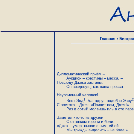
Главная
•
Биогра
Дипломатический приём –

	Аукцион – крестины – месса, –

Повсюду Джека застаём:

	Он вездесущ, как наша пресса.

Неугомонный человек!

1
2
	Вест-Энд
. Ба, вдруг, подобно Эвру
С востока – Джек. «Привет вам, Джек!» –

	Раз в сотый молвишь иль в сто первый.

Заметил кто-то из друзей

	С оттенком горечи и боли:

«Джек – умер: нынче с ним, ей-ей,

	Мы трижды виделись – не боле!»
