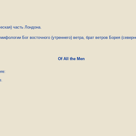
еская) часть Лондона.
мифологии Бог восточного (утреннего) ветра, брат ветров Борея (северно
Of All the Men