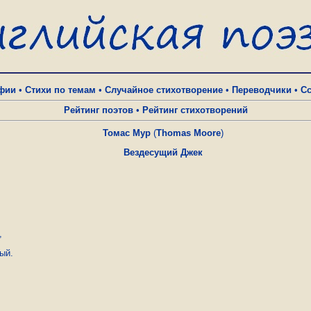
фии
•
Стихи по темам
•
Случайное стихотворение
•
Переводчики
•
С
Рейтинг поэтов
•
Рейтинг стихотворений
Томас Мур
(
Thomas Moore
)
Вездесущий Джек
,
