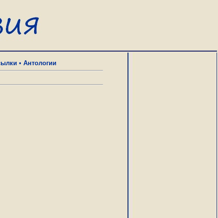
сылки
•
Антологии