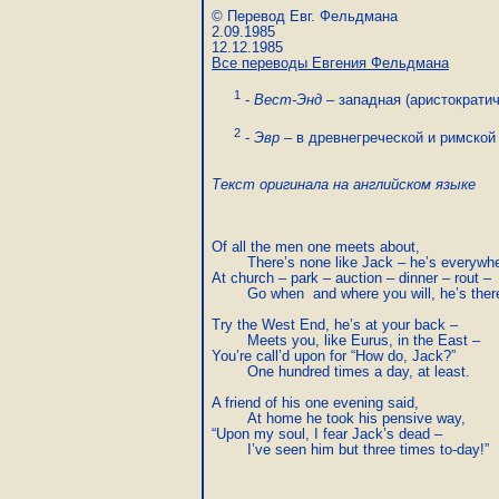
© Перевод Евг. Фельдмана

2.09.1985

Все переводы Евгения Фельдмана
1
-
Вест-Энд
– западная (аристократич
2
-
Эвр
– в древнегреческой и римской 
Текст оригинала на английском языке
Of all the men one meets about,

	There’s none like Jack – he’s everywhere: 

At church – park – auction – dinner – rout – 

	Go when  and where you will, he’s there. 

Try the West End, he’s at your back – 

	Meets you, like Eurus, in the East –  

You’re call’d upon for “How do, Jack?”

	One hundred times a day, at least. 

A friend of his one evening said,

	At home he took his pensive way, 

“Upon my soul, I fear Jack’s dead –
