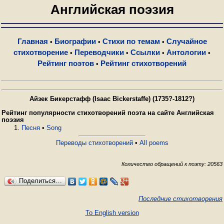
Английская поэзия
Главная
Биографии
Стихи по темам
Случайное
•
•
•
стихотворение
Переводчики
Ссылки
Антологии
•
•
•
•
Рейтинг поэтов
Рейтинг стихотворений
•
Айзек Бикерстафф (Isaac Bickerstaffe) (1735?-1812?)
Рейтинг популярности стихотворений поэта на сайте Английская
поэзия
Песня
•
Song
Переводы стихотворений
•
All poems
Количество обращений к поэту: 20563
Поделиться…
Последние стихотворения
To English version