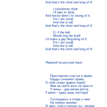
And that’s the short and long of it!

	I sometimes think 

	I’ll take to drink, 

And hector when I’m strong of it;

	For I am small,

	And she is tall, 

And that’s the short and long of it!

	O, if the bell

	Would ring her knell,

I’d make a gay ding-dong of it;

	For I am small,

	And she is tall, 

Перевод на русский язык
     Прославляя счастье в браке,

     Барды сочиняют враки.

О себе скажу (давно пора!):

     Мне на свете жить не просто:

     У жены – два метра роста,

У меня – едва лишь полтора!

     Соглашаюсь в споре с нею

     На любую ахинею:

Я, мол, глуп и только ты – мудра.
