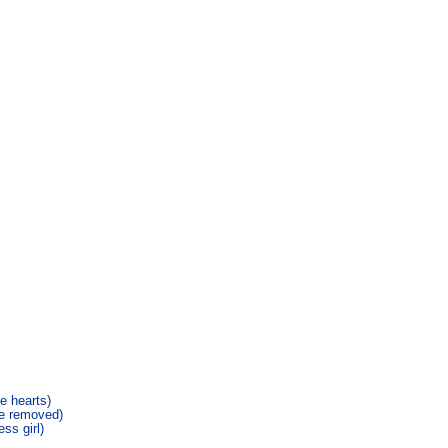
ue hearts)
ve removed)
ss girl)