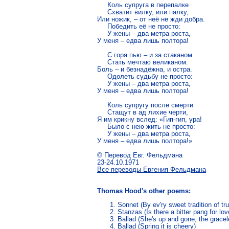
     Коль супруга в перепалке

     Схватит вилку, или палку,

Или ножик, – от неё не жди добра.

     Победить её не просто:

     У жены – два метра роста,

У меня – едва лишь полтора!

     С горя пью – и за стаканом

     Стать мечтаю великаном.

Боль – и безнадёжна, и остра.

     Одолеть судьбу не просто:

     У жены – два метра роста,

У меня – едва лишь полтора!

     Коль супругу после смерти

     Стащут в ад лихие черти,

Я им крикну вслед: «Гип-гип, ура!

     Было с нею жить не просто:

     У жены – два метра роста,

У меня – едва лишь полтора!»

© Перевод Евг. Фельдмана

Все переводы Евгения Фельдмана
Thomas Hood's other poems:
Sonnet (By ev'ry sweet tradition of tr
Stanzas (Is there a bitter pang for lo
Ballad (She's up and gone, the gracele
Ballad (Spring it is cheery)