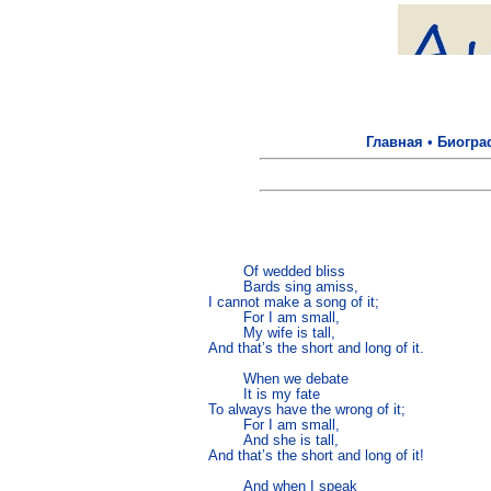
Главная
•
Биогра
	Of wedded bliss 

	Bards sing amiss, 

I cannot make a song of it; 

	For I am small, 

	My wife is tall,

And that’s the short and long of it.

	When we debate

	It is my fate

To always have the wrong of it;

	For I am small,

	And she is tall, 

And that’s the short and long of it!

	And when I speak
