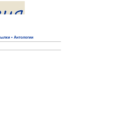
сылки
•
Антологии