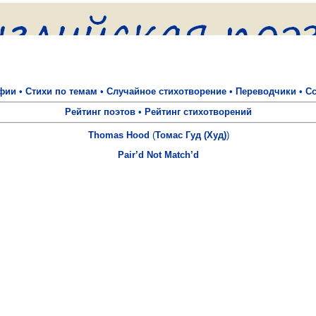
фии
•
Стихи по темам
•
Случайное стихотворение
•
Переводчики
•
С
Рейтинг поэтов
•
Рейтинг стихотворений
Thomas Hood
(
Томас Гуд (Худ)
)
Pair’d Not Match’d