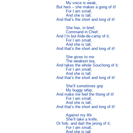
	My voice is weak,

But hers – she makes a gong of it!

	For I am small,

	And she is tall, 

And that’s the short and long of it!

	She has, in brief,

	Command in Chief, 

And I’m but Aide-de-camp of it;

	For I am small,

	And she is tall, 

And that’s the short and long of it!

	She gives to me

	The weakest tea, 

And takes the whole Souchong of it;

	For I am small,

	And she is tall, 

And that’s the short and long of it!

	She’ll sometimes grip

	My buggy whip, 

And make me feel the thong of it!

	For I am small,

	And she is tall, 

And that’s the short and long of it!

	Against my life

	She’ll take a knife,

Or fork, and dart the prong of it;

	For I am small,

	And she is tall, 
