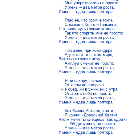
     Мне упорствовать не просто:

     У жены – два метра роста,

У меня – едва лишь полтора!

     Глас её, что громче гонга,

     Слышен в Конго и Гонконге,

Я ж пищу чуть громче комара.

     Так что спорить мне не просто:

     У жены – два метра роста, 

У меня – едва лишь полтора!

     При жене, при командире,

     Адъютант  я в этом мире, –

Вот такая глупая игра.

     Амплуа сменит не просто:

     У жены – два метра роста,

У меня – едва лишь полтора!

     Я ни сахару, ни чаю

     От жены не получаю

Ни в обед, ни в ужин, ни с утра.

     Отстоять себя не просто:

     У жены – два метра роста,

У меня – едва лишь полтора!

     Как бичом, бывало, хватит,

     Я кричу: «Довольно! Хватит!

Что ж меня ты хлещешь, как одра?»

         Убедить жену не просто:

     У жены – два метра роста,

У меня – едва лишь полтора!
