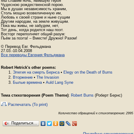
Мы славим ночь, явившую героя

Чудесною рождественской порою.

Мы в душах независимость храним,

Столь мощно возвеличенную им,

Любовь к своей стране и ныне сущим

Другим народам, на земле живущим.

Пока мы живы, не забудем, нет,

Тот день, когда родился наш поэт.

Восторг переполняет общий разум:

Пьём за поэта! – Вместе! Дружно! Разом!

© Перевод Евг. Фельдмана

Все переводы Евгения Фельдмана
Robert Hetrick's other poems:
Элегия на смерть Бернса
•
Elegy on the Death of Burns
Вторжение
•
The Invasion
Былые времена
•
Auld Lang Syne
Тема стихотворения (Poem Theme)
:
Robert Burns
(Роберт Бернс)
Распечатать (To print)
Количество обращений к стихотворению: 2995
Поделиться…
Последние стихотворения