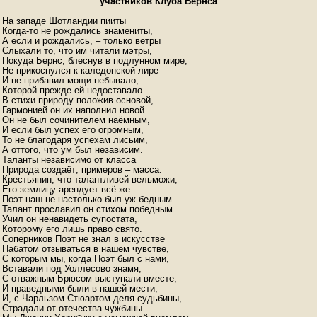
участников Клуба Бернса
На западе Шотландии пииты

Когда-то не рождались знамениты,

А если и рождались, – только ветры

Слыхали то, что им читали мэтры,

Покуда Бернс, блеснув в подлунном мире,

Не прикоснулся к каледонской лире

И не прибавил мощи небывало,

Которой прежде ей недоставало.

В стихи природу положив основой,

Гармонией он их наполнил новой.

Он не был сочинителем наёмным,

И если был успех его огромным,

То не благодаря успехам лисьим,

А оттого, что ум был независим.

Таланты независимо от класса

Природа создаёт; примеров – масса.

Крестьянин, что талантливей вельможи,

Его землицу арендует всё же.

Поэт наш не настолько был уж бедным.

Талант прославил он стихом победным.

Учил он ненавидеть супостата,

Которому его лишь право свято.

Соперников Поэт не знал в искусстве

Набатом отзываться в нашем чувстве,

С которым мы, когда Поэт был с нами,

Вставали под Уоллесово знамя,

С отважным Брюсом выступали вместе,

И праведными были в нашей мести,

И, с Чарльзом Стюартом деля судьбины,

Страдали от отечества-чужбины.
