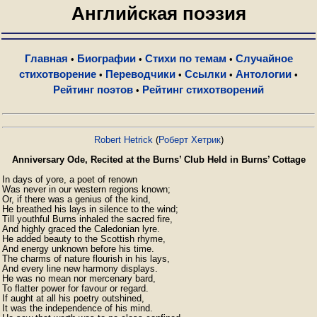
Английская поэзия
Главная
Биографии
Стихи по темам
Случайное
•
•
•
стихотворение
Переводчики
Ссылки
Антологии
•
•
•
•
Рейтинг поэтов
Рейтинг стихотворений
•
Robert Hetrick
(
Роберт Хетрик
)
Anniversary Ode, Recited at the Burns’ Club Held in Burns’ Cottage
In days of yore, a poet of renown 

Was never in our western regions known; 

Or, if there was a genius of the kind, 

He breathed his lays in silence to the wind; 

Till youthful Burns inhaled the sacred fire, 

And highly graced the Caledonian lyre. 

He added beauty to the Scottish rhyme, 

And energy unknown before his time. 

The charms of nature flourish in his lays, 

And every line new harmony displays. 

He was no mean nor mercenary bard, 

To flatter power for favour or regard. 

If aught at all his poetry outshined, 

It was the independence of his mind. 
