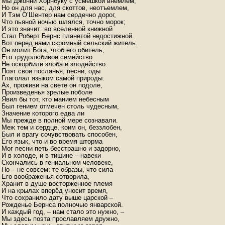
Мы Джонни Хорнбуку с усмешкой внемлем,

Но он для нас, для скоттов, неотъемлем,

И Тэм О’Шентер нам сердечно дорог,

Что пьяной ночью шлялся, точно морок;

И это значит: во вселенной книжной

Стал Роберт Бернс планетой недостижной.

Вот перед нами скромный сельский житель.

Он молит Бога, чтоб его обитель,

Его трудолюбивое семейство

Не оскорбили злоба и злодейство.

Поэт свои посланья, песни, оды

Глаголал языком самой природы.

Ах, проживи на свете он подоле,

Произведенья зрелые поболе

Явил бы тот, кто манием небесным

Был гением отмечен столь чудесным,

Значение которого едва ли

Мы прежде в полной мере сознавали.

Меж тем и сердце, коим он, беззлобен,

Был и врагу сочувствовать способен,

Его язык, что и во время шторма

Мог песни петь бесстрашно и задорно,

И в холоде, и в тишине – навеки

Скончались в гениальном человеке,

Но – не совсем: те образы, что сила

Его воображенья сотворила,

Хранит в душе восторженное племя

И на крылах вперёд уносит время,

Что сохранило дату выше царской –

Рожденье Бернса полночью январской.

И каждый год, – нам стало это нужно, –

Мы здесь поэта прославляем дружно,
