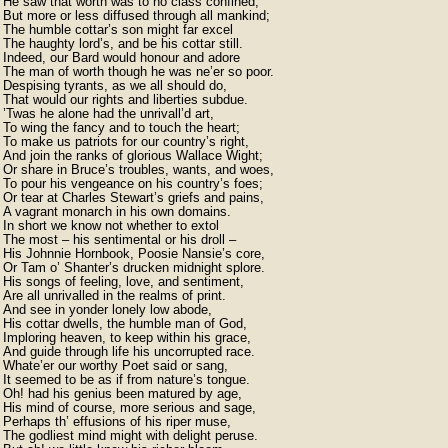
He saw that worth was to no class confined, 

But more or less diffused through all mankind; 

The humble cottar’s son might far excel 

The haughty lord’s, and be his cottar still. 

Indeed, our Bard would honour and adore 

The man of worth though he was ne’er so poor.

Despising tyrants, as we all should do, 

That would our rights and liberties subdue. 

’Twas he alone had the unrivall’d art, 

To wing the fancy and to touch the heart; 

To make us patriots for our country’s right, 

And join the ranks of glorious Wallace Wight; 

Or share in Bruce’s troubles, wants, and woes, 

To pour his vengeance on his country’s foes; 

Or tear at Charles Stewart’s griefs and pains, 

A vagrant monarch in his own domains. 

In short we know not whether to extol 

The most – his sentimental or his droll – 

His Johnnie Hornbook, Poosie Nansie’s core, 

Or Tam o’ Shanter’s drucken midnight splore. 

His songs of feeling, love, and sentiment, 

Are all unrivalled in the realms of print.  

And see in yonder lonely low abode, 

His cottar dwells, the humble man of God, 

Imploring heaven, to keep within his grace, 

And guide through life his uncorrupted race. 

Whate’er our worthy Poet said or sang, 

It seemed to be as if from nature’s tongue. 

Oh! had his genius been matured by age, 

His mind of course, more serious and sage, 

Perhaps th’ effusions of his riper muse, 

The godliest mind might with delight peruse. 
