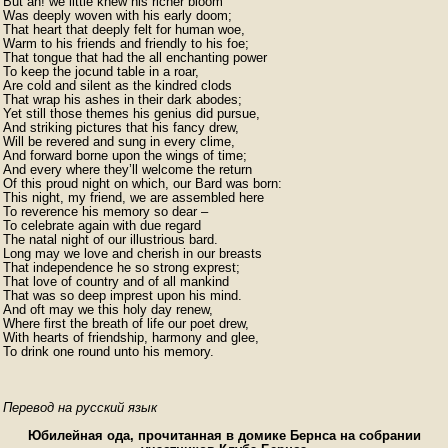
But ah! we little knew his richer bloom 

Was deeply woven with his early doom; 

That heart that deeply felt for human woe, 

Warm to his friends and friendly to his foe;

That tongue that had the all enchanting power 

To keep the jocund table in a roar, 

Are cold and silent as the kindred clods 

That wrap his ashes in their dark abodes; 

Yet still those themes his genius did pursue, 

And striking pictures that his fancy drew, 

Will be revered and sung in every clime, 

And forward borne upon the wings of time; 

And every where they’ll welcome the return 

Of this proud night on which, our Bard was born: 

This night, my friend, we are assembled here 

To reverence his memory so dear – 

To celebrate again with due regard 

The natal night of our illustrious bard. 

Long may we love and cherish in our breasts 

That independence he so strong exprest; 

That love of country and of all mankind 

That was so deep imprest upon his mind. 

And oft may we this holy day renew, 

Where first the breath of life our poet drew, 

With hearts of friendship, harmony and glee, 

Перевод на русский язык
Юбилейная ода, прочитанная в домике Бернса на собрании