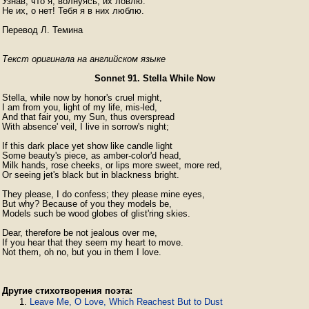
Узнав, что я, волнуясь, их ловлю:

Не их, о нет! Тебя я в них люблю.

Перевод Л. Темина
Текст оригинала на английском языке
Sonnet 91. Stella While Now
Stella, while now by honor's cruel might,

I am from you, light of my life, mis-led,

And that fair you, my Sun, thus overspread

With absence' veil, I live in sorrow's night;

If this dark place yet show like candle light

Some beauty's piece, as amber-color'd head,

Milk hands, rose cheeks, or lips more sweet, more red,

Or seeing jet's black but in blackness bright.

They please, I do confess; they please mine eyes,

But why? Because of you they models be,

Models such be wood globes of glist'ring skies.

Dear, therefore be not jealous over me,

If you hear that they seem my heart to move.

Not them, oh no, but you in them I love. 
Другие стихотворения поэта:
Leave Me, O Love, Which Reachest But to Dust