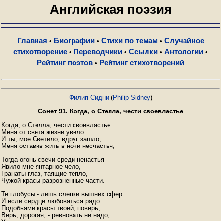
Английская поэзия
Главная
Биографии
Стихи по темам
Случайное
•
•
•
стихотворение
Переводчики
Ссылки
Антологии
•
•
•
•
Рейтинг поэтов
Рейтинг стихотворений
•
Филип Сидни
(
Philip Sidney
)
Сонет 91. Когда, о Стелла, чести своевластье
Когда, о Стелла, чести своевластье

Меня от света жизни увело

И ты, мое Светило, вдруг зашло,

Меня оставив жить в ночи несчастья,

Тогда огонь свечи среди ненастья

Явило мне янтарное чело,

Гранаты глаз, таящие тепло,

Чужой красы разрозненные части.

Те глобусы - лишь слепки вышних сфер.

И если сердце любоваться радо

Подобьями красы твоей, поверь,

Верь, дорогая, - ревновать не надо,
