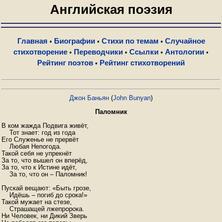
Английская поэзия
Главная
Биографии
Стихи по темам
Случайное
•
•
•
стихотворение
Переводчики
Ссылки
Антологии
•
•
•
•
Рейтинг поэтов
Рейтинг стихотворений
•
Джон Баньян
(
John Bunyan
)
Паломник
В ком жажда Подвига живёт, 

    Тот знает: год из года 

Его Служенье не прервёт 

    Любая Непогода. 

Такой себя не упрекнёт 

За то, что вышел он вперёд, 

За то, что к Истине идёт, 

    За то, что он – Паломник! 

Пускай вещают: «Быть грозе, 

    Идёшь – погиб до срока!» 

Такой мужает на стезе, 

    Страшащей лжепророка. 

Ни Человек, ни Дикий Зверь 
