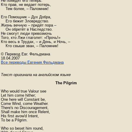
Не победят его теперь: 

Кто прав, не ведает потерь, 

    Тем более, – Паломник! 

Его Помощник – Дух Добра, 

    Его бежит Зловредство. 

Жизнь вечную – придёт пора – 

    Он обретёт в Наследство. 

Не смогут люди превозмочь 

Того, кто Лжи глаголет: «Прочь!» 

Кто весь в Трудах, – и День, и Ночь, – 

    Кто свыше зван, – Паломник! 

© Перевод Евг. Фельдмана

Все переводы Евгения Фельдмана
Текст оригинала на английском языке
The Pilgrim
Who would true Valour see

Let him come hither;

One here will Constant be,

Come Wind, come Weather.

There's no Discouragement,

Shall make him once Relent,

His first avow'd Intent,

To be a Pilgrim.

Who so beset him round,
