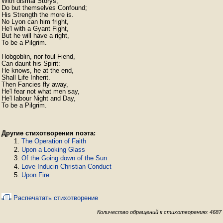
With dismal Storys,

Do but themselves Confound;

His Strength the more is.

No Lyon can him fright,

He'l with a Gyant Fight,

But he will have a right,

To be a Pilgrim.

Hobgoblin, nor foul Fiend,

Can daunt his Spirit:

He knows, he at the end,

Shall Life Inherit.

Then Fancies fly away,

He'l fear not what men say,

He'l labour Night and Day,

To be a Pilgrim. 
Другие стихотворения поэта:
The Operation of Faith
Upon a Looking Glass
Of the Going down of the Sun
Love Inducin Christian Conduct
Upon Fire
Распечатать стихотворение
Количество обращений к стихотворению: 4687