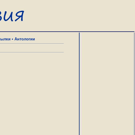
сылки
•
Антологии