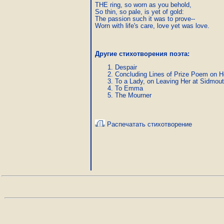
THE ring, so worn as you behold,

So thin, so pale, is yet of gold:

The passion such it was to prove--

Worn with life's care, love yet was love. 
Другие стихотворения поэта:
Despair
Concluding Lines of Prize Poem on 
To a Lady, on Leaving Her at Sidmou
To Emma
The Mourner
Распечатать стихотворение