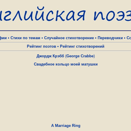
фии
•
Стихи по темам
•
Случайное стихотворение
•
Переводчики
•
С
Рейтинг поэтов
•
Рейтинг стихотворений
Джордж Крэбб
(
George Crabbe
)
Свадебное кольцо моей матушки
A Marriage Ring