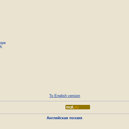
Hope
th
To English version
Английская поэзия