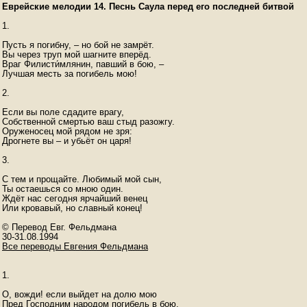
Еврейские мелодии 14. Песнь Саула перед его последней битвой
1.

Пусть я погибну, – но бой не замрёт.

Вы через труп мой шагните вперёд.

Враг Филисти́млянин, павший в бою, –

Лучшая месть за погибель мою!

2.

Если вы поле сдадите врагу,

Собственной смертью ваш стыд разожгу.

Оруженосец мой рядом не зря:

Дрогнете вы – и убьёт он царя!

3.

С тем и прощайте. Любимый мой сын,

Ты остаешься со мною один.

Ждёт нас сегодня ярчайший венец

Или кровавый, но славный конец!

© Перевод Евг. Фельдмана

Все переводы Евгения Фельдмана
1.

О, вожди! если выйдет на долю мою

Пред Господним народом погибель в бою,
