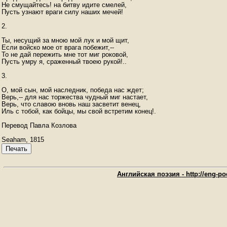
Не смущайтесь! на битву идите смелей,

Пусть узнают враги силу наших мечей!

2.

Ты, несущий за мною мой лук и мой щит,

Если войско мое от врага побежит,--

То не дай пережить мне тот миг роковой,

Пусть умру я, сраженный твоею рукой!..

3.

О, мой сын, мой наследник, победа нас ждет;

Верь,-- для нас торжества чудный миг настает,

Верь, что славою вновь наш засветит венец,

Иль с тобой, как бойцы, мы свой встретим конец!.

Seaham, 1815
Печать
Английская поэзия - http://eng-poe