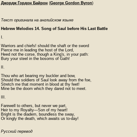
Джордж Гордон Байрон
(
George Gordon Byron
)
Текст оригинала на английском языке
Hebrew Melodies 14. Song of Saul before His Last Battle
I.

Warriors and chiefs! should the shaft or the sword

Pierce me in leading the host of the Lord,

Heed not the corse, though a King's, in your path:

Bury your steel in the bosoms of Gath!

II.

Thou who art bearing my buckler and bow,

Should the soldiers of Saul look away from the foe,

Stretch me that moment in blood at thy feet!

Mine be the doom which they dared not to meet.

III.

Farewell to others, but never we part,

Heir to my Royalty—Son of my heart!

Bright is the diadem, boundless the sway,

Русский перевод