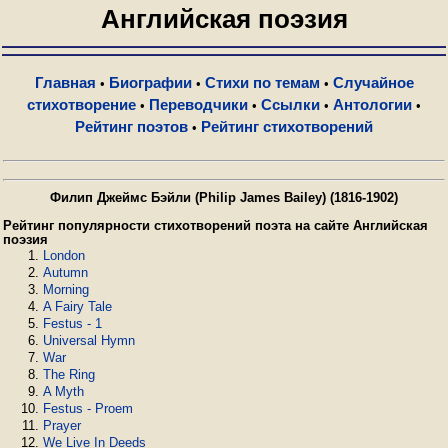
Английская поэзия
Главная
Биографии
Стихи по темам
Случайное
•
•
•
стихотворение
Переводчики
Ссылки
Антологии
•
•
•
•
Рейтинг поэтов
Рейтинг стихотворений
•
Филип Джеймс Бэйли (Philip James Bailey) (1816-1902)
Рейтинг популярности стихотворений поэта на сайте Английская
поэзия
London
Autumn
Morning
A Fairy Tale
Festus - 1
Universal Hymn
War
The Ring
A Myth
Festus - Proem
Prayer
We Live In Deeds