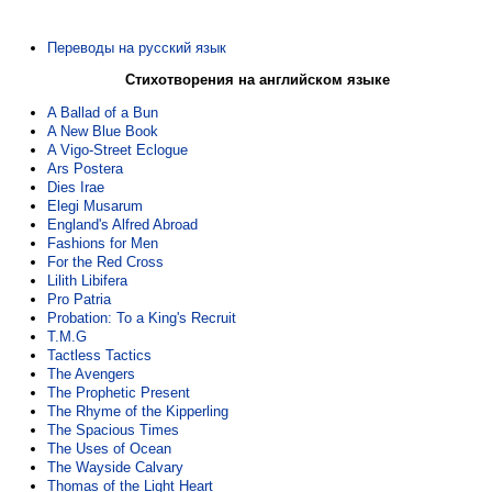
Переводы на русский язык
Стихотворения на английском языке
A Ballad of a Bun
A New Blue Book
A Vigo-Street Eclogue
Ars Postera
Dies Irae
Elegi Musarum
England's Alfred Abroad
Fashions for Men
For the Red Cross
Lilith Libifera
Pro Patria
Probation: To a King's Recruit
T.M.G
Tactless Tactics
The Avengers
The Prophetic Present
The Rhyme of the Kipperling
The Spacious Times
The Uses of Ocean
The Wayside Calvary
Thomas of the Light Heart