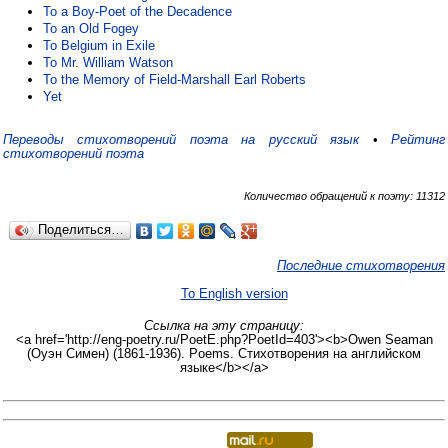
To a Boy-Poet of the Decadence
To an Old Fogey
To Belgium in Exile
To Mr. William Watson
To the Memory of Field-Marshall Earl Roberts
Yet
Переводы стихотворений поэта на русский язык
•
Рейтинг
стихотворений поэта
Количество обращений к поэту: 11312
Поделиться…
Последние стихотворения
To English version
Ссылка на эту страницу:
<a href='http://eng-poetry.ru/PoetE.php?PoetId=403'><b>Owen Seaman
(Оуэн Симен) (1861-1936). Poems. Стихотворения на английском
языке</b></a>