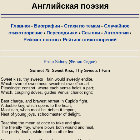
Английская поэзия
Главная
Биографии
Стихи по темам
Случайное
•
•
•
стихотворение
Переводчики
Ссылки
Антологии
•
•
•
•
Рейтинг поэтов
Рейтинг стихотворений
•
Philip Sidney
(
Филип Сидни
)
Sonnet 79. Sweet Kiss, Thy Sweets I Fain
Sweet kiss, thy sweets I fain would sweetly endite,

Which even of sweetness sweetest sweet'ner art:

Pleasing'st consort, where each sense holds a part;

Which, coupling doves, guides Venus' chariot right;

Best charge, and bravest retreat in Cupid's fight,

A double key, which opens to the heart,

Most rich, when most his riches it impart;

Nest of young joys, schoolmaster of delight,

Teaching the mean at once to take and give;

The friendly fray, where blows both wound and heal,

The pretty death, while each in other live;
