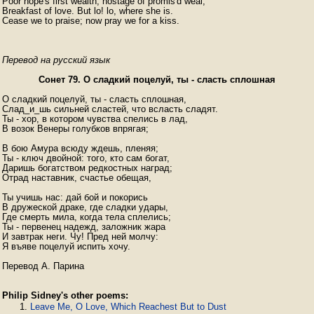
Poor hope's first wealth, hostage of promis'd weal,

Breakfast of love. But lo! lo, where she is.

Cease we to praise; now pray we for a kiss. 
Перевод на русский язык
Сонет 79. О сладкий поцелуй, ты - сласть сплошная
О сладкий поцелуй, ты - сласть сплошная,

Слад_и_шь сильней сластей, что всласть сладят.

Ты - хор, в котором чувства спелись в лад,

В возок Венеры голубков впрягая;

В бою Амура всюду ждешь, пленяя;

Ты - ключ двойной: того, кто сам богат,

Даришь богатством редкостных наград;

Отрад наставник, счастье обещая,

Ты учишь нас: дай бой и покорись

В дружеской драке, где сладки удары,

Где смерть мила, когда тела сплелись;

Ты - первенец надежд, заложник жара

И завтрак неги. Чу! Пред ней молчу:

Я въяве поцелуй испить хочу.

Перевод А. Парина
Philip Sidney's other poems:
Leave Me, O Love, Which Reachest But to Dust