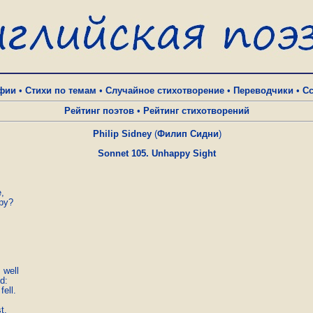
фии
•
Стихи по темам
•
Случайное стихотворение
•
Переводчики
•
С
Рейтинг поэтов
•
Рейтинг стихотворений
Philip Sidney
(
Филип Сидни
)
Sonnet 105. Unhappy Sight
,

py?

well

d:

ell.

,
