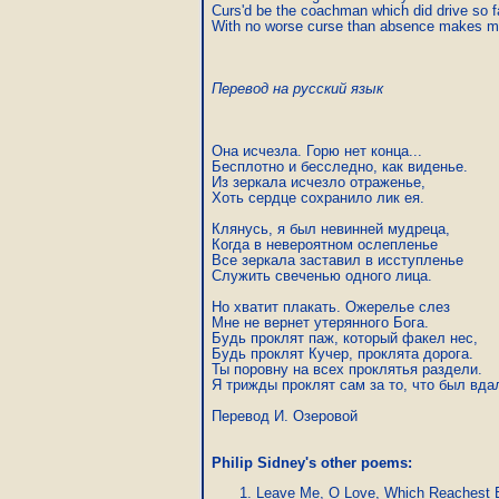
Curs'd be the coachman which did drive so fa
With no worse curse than absence makes me
Перевод на русский язык
Она исчезла. Горю нет конца...

Бесплотно и бесследно, как виденье.

Из зеркала исчезло отраженье,

Хоть сердце сохранило лик ея.

Клянусь, я был невинней мудреца,

Когда в невероятном ослепленье

Все зеркала заставил в исступленье

Служить свеченью одного лица.

Но хватит плакать. Ожерелье слез

Мне не вернет утерянного Бога.

Будь проклят паж, который факел нес,

Будь проклят Кучер, проклята дорога.

Ты поровну на всех проклятья раздели.

Я трижды проклят сам за то, что был вдал
Philip Sidney's other poems:
Leave Me, O Love, Which Reachest B