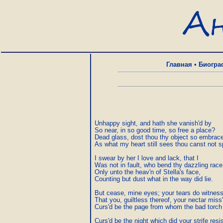
Главная
•
Биогра
Unhappy sight, and hath she vanish'd by

So near, in so good time, so free a place?

Dead glass, dost thou thy object so embrace
As what my heart still sees thou canst not s
I swear by her I love and lack, that I

Was not in fault, who bend thy dazzling race

Only unto the heav'n of Stella's face,

Counting but dust what in the way did lie.

But cease, mine eyes; your tears do witness 
That you, guiltless thereof, your nectar miss'
Curs'd be the page from whom the bad torch f
Curs'd be the night which did your strife resist