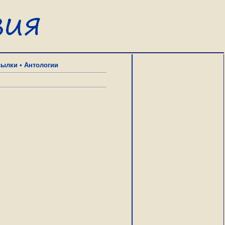
сылки
•
Антологии