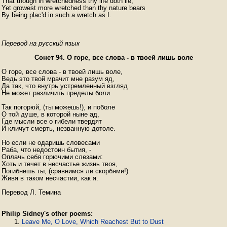
That though in wretchedness thy life doth lie,

Yet growest more wretched than thy nature bears

By being plac'd in such a wretch as I. 
Перевод на русский язык
Сонет 94. О горе, все слова - в твоей лишь воле
О горе, все слова - в твоей лишь воле,

Ведь это твой мрачит мне разум яд,

Да так, что внутрь устремленный взгляд

Не может различить пределы боли.

Так погорюй, (ты можешь!), и поболе

О той душе, в которой ныне ад,

Где мысли все о гибели твердят

И кличут смерть, незванную дотоле.

Но если не одаришь словесами

Раба, что недостоин бытия, -

Оплачь себя горючими слезами:

Хоть и течет в несчастье жизнь твоя,

Погибнешь ты, (сравнимся ли скорбями!)

Живя в таком несчастии, как я.

Перевод Л. Темина
Philip Sidney's other poems:
Leave Me, O Love, Which Reachest But to Dust