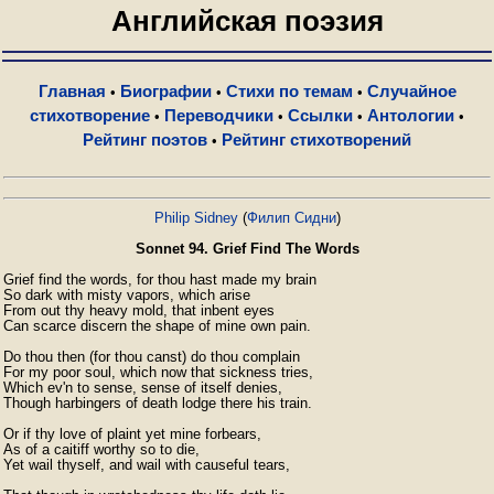
Английская поэзия
Главная
Биографии
Стихи по темам
Случайное
•
•
•
стихотворение
Переводчики
Ссылки
Антологии
•
•
•
•
Рейтинг поэтов
Рейтинг стихотворений
•
Philip Sidney
(
Филип Сидни
)
Sonnet 94. Grief Find The Words
Grief find the words, for thou hast made my brain

So dark with misty vapors, which arise

From out thy heavy mold, that inbent eyes

Can scarce discern the shape of mine own pain.

Do thou then (for thou canst) do thou complain

For my poor soul, which now that sickness tries,

Which ev'n to sense, sense of itself denies,

Though harbingers of death lodge there his train.

Or if thy love of plaint yet mine forbears,

As of a caitiff worthy so to die,

Yet wail thyself, and wail with causeful tears,
