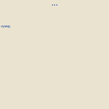
* * *
кумир,
