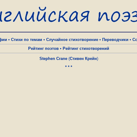
фии
•
Стихи по темам
•
Случайное стихотворение
•
Переводчики
•
С
Рейтинг поэтов
•
Рейтинг стихотворений
Stephen Crane
(
Стивен Крейн
)
* * *