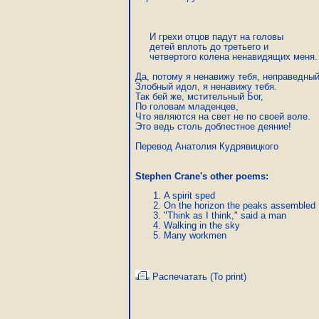
     И грехи отцов падут на головы

     детей вплоть до третьего и

     четвертого колена ненавидящих меня.

Да, потому я ненавижу тебя, неправедный 
Злобный идол, я ненавижу тебя.

Так бей же, мстительный Бог,

По головам младенцев,

Что являются на свет не по своей воле.

Это ведь столь доблестное деяние!

Перевод Анатолия Кудрявицкого
Stephen Crane's other poems:
A spirit sped
On the horizon the peaks assembled
"Think as I think," said a man
Walking in the sky
Many workmen
Распечатать (To print)