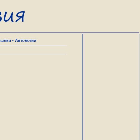
сылки
•
Антологии