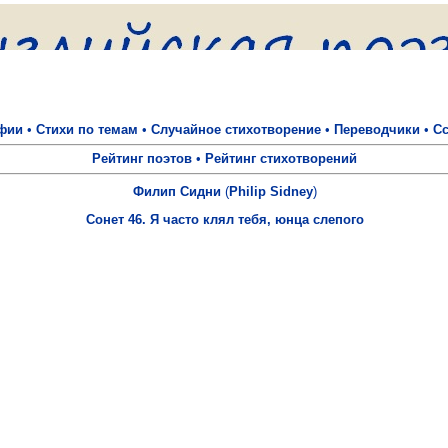
фии
•
Стихи по темам
•
Случайное стихотворение
•
Переводчики
•
С
Рейтинг поэтов
•
Рейтинг стихотворений
Филип Сидни
(
Philip Sidney
)
Сонет 46. Я часто клял тебя, юнца слепого