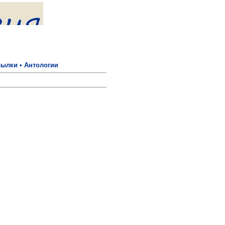
сылки
•
Антологии