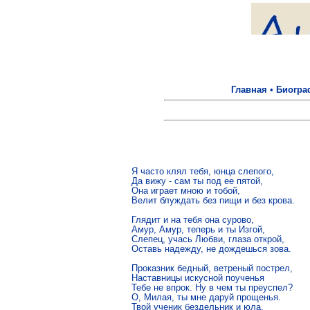
Главная
•
Биогра
Я часто клял тебя, юнца слепого,

Да вижу - сам ты под ее пятой,

Она играет мною и тобой,

Велит блуждать без пищи и без крова.

Глядит и на тебя она сурово,

Амур, Амур, теперь и ты Изгой,

Слепец, учась Любви, глаза открой,

Оставь надежду, не дождешься зова.

Проказник бедный, ветреный пострел,

Наставницы искусной поученья

Тебе не впрок. Ну в чем ты преуспел?

О, Милая, ты мне даруй прощенья.

Твой ученик бездельник и юла,
