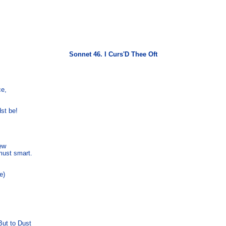
Sonnet 46. I Curs'D Thee Oft
e,

t be!

w

ust smart.

)

ut to Dust