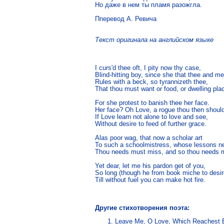
Но даже в нем ты пламя разожгла.

Пперевод А. Ревича
Текст оригинала на английском языке
I curs'd thee oft, I pity now thy case,

Blind-hitting boy, since she that thee and me

Rules with a beck, so tyrannizeth thee,

That thou must want or food, or dwelling plac
For she protest to banish thee her face.

Her face? Oh Love, a rogue thou then shoulds
If Love learn not alone to love and see,

Without desire to feed of further grace.

Alas poor wag, that now a scholar art

To such a schoolmistress, whose lessons ne
Thou needs must miss, and so thou needs m
Yet dear, let me his pardon get of you,

So long (though he from book miche to desire
Till without fuel you can make hot fire. 
Другие стихотворения поэта:
Leave Me, O Love, Which Reachest B