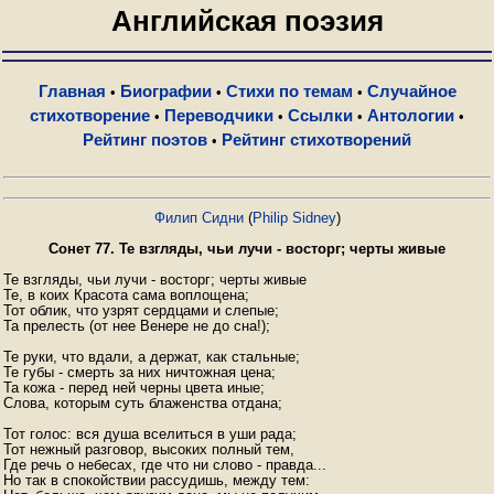
Английская поэзия
Главная
Биографии
Стихи по темам
Случайное
•
•
•
стихотворение
Переводчики
Ссылки
Антологии
•
•
•
•
Рейтинг поэтов
Рейтинг стихотворений
•
Филип Сидни
(
Philip Sidney
)
Сонет 77. Те взгляды, чьи лучи - восторг; черты живые
Те взгляды, чьи лучи - восторг; черты живые

Те, в коих Красота сама воплощена;

Тот облик, что узрят сердцами и слепые;

Та прелесть (от нее Венере не до сна!);

Те руки, что вдали, а держат, как стальные;

Те губы - смерть за них ничтожная цена;

Та кожа - перед ней черны цвета иные;

Слова, которым суть блаженства отдана;

Тот голос: вся душа вселиться в уши рада;

Тот нежный разговор, высоких полный тем,

Где речь о небесах, где что ни слово - правда...

Но так в спокойствии рассудишь, между тем:
