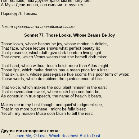
Нет, больше, чем другим дано, мы не получим.

А Муза Девственна, она смолчит о лучшем!

Перевод Л. Темина
Текст оригинала на английском языке
Sonnet 77. Those Looks, Whose Beams Be Joy
Those looks, whose beams be joy, whose motion is delight,

That face, whose lecture shows what perfect beauty is:

That presence, which doth give dark hearts a living light:

That grace, which Venus weeps that she herself doth miss:

That hand, which without touch holds more than Atlas might:

Those lips, which make death's pay a mean price for a kiss:

That skin, skin, whose passe-praise hue scorns this poor term of white:

Those words, which do sublime the quintessence of bliss:

That voice, which makes the soul plant himself in the ears:

That conversation sweet, where such high comforts be,

As constru'd in true speech, the name of heav'n it bears,

Makes me in my best thought and quiet'st judgment see,

That in no more but these I might be fully blest:

Yet ah, my maiden Muse doth blush to tell the rest. 
Другие стихотворения поэта:
Leave Me, O Love, Which Reachest But to Dust