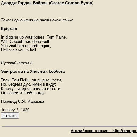
Джордж Гордон Байрон
(
George Gordon Byron
)
Текст оригинала на английском языке
Epigram
In digging up your bones, Tom Paine,

Will. Cobbett has done well:

You visit him on earth again,

He'll visit you in hell. 
Русский перевод
Эпиграмма на Уильяма Коббета
Твои, Том Пейн, он вырыл кости,

Но, бедный дух, имей в виду:

К нему ты здесь явился в гости,

Он навестит тебя в аду.

Перевод С.Я. Маршака
January 2, 1820
Печать
Английская поэзия - http://eng-poe