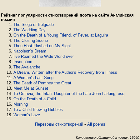
Рейтинг популярности стихотворений поэта на сайте Английская
поэзия
The Siege of Belgrade
The Wedding Day
On the Death of a Young Friend, of Fever, at Laguira
The Closing Scene
Thou Hast Flashed on My Sight
Napoleon's Dream
I've Roamed the Wide World over
Inscription
The Avalanche
A Dream, Written after the Author's Recovery from Illness
A Woman's Last Song
The Death of Pompey the Great
Meet Me at Sunset
To Octavia, the Infant Daughter of the Late John Larking, esq.
On the Death of a Child
Morning
To a Child Blowing Bubbles
Woman's Love
Переводы стихотворений
•
All poems
Количество обращений к поэту: 18040