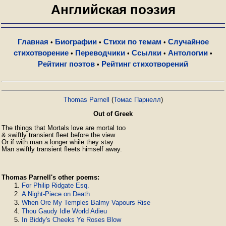
Английская поэзия
Главная
Биографии
Стихи по темам
Случайное
•
•
•
стихотворение
Переводчики
Ссылки
Антологии
•
•
•
•
Рейтинг поэтов
Рейтинг стихотворений
•
Thomas Parnell
(
Томас Парнелл
)
Out of Greek
The things that Mortals love are mortal too

& swiftly transient fleet before the view

Or if with man a longer while they stay

Man swiftly transient fleets himself away. 
Thomas Parnell's other poems:
For Philip Ridgate Esq.
A Night-Piece on Death
When Ore My Temples Balmy Vapours Rise
Thou Gaudy Idle World Adieu
In Biddy's Cheeks Ye Roses Blow