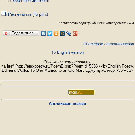
Upon the Late Storm
Распечатать (To print)
Количество обращений к стихотворению: 1784
Поделиться…
Последние стихотворения
To English version
Ссылка на эту страницу:
<a href='http://eng-poetry.ru/PoemE.php?PoemId=5338'><b>English Poetry.
Edmund Waller. To One Married to an Old Man. Эдмунд Уоллер. </b></a>
Английская поэзия