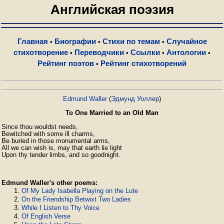
Английская поэзия
Главная
Биографии
Стихи по темам
Случайное
•
•
•
стихотворение
Переводчики
Ссылки
Антологии
•
•
•
•
Рейтинг поэтов
Рейтинг стихотворений
•
Edmund Waller
(
Эдмунд Уоллер
)
To One Married to an Old Man
Since thou wouldst needs,

Bewitched with some ill charms,

Be buried in those monumental arms,

All we can wish is, may that earth lie light

Upon thy tender limbs, and so goodnight. 
Edmund Waller's other poems:
Of My Lady Isabella Playing on the Lute
On the Friendship Betwixt Two Ladies
While I Listen to Thy Voice
Of English Verse