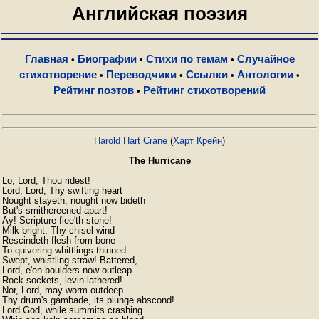
Английская поэзия
Главная
Биографии
Стихи по темам
Случайное
•
•
•
стихотворение
Переводчики
Ссылки
Антологии
•
•
•
•
Рейтинг поэтов
Рейтинг стихотворений
•
Harold Hart Crane
(
Харт Крейн
)
The Hurricane
Lo, Lord, Thou ridest!

Lord, Lord, Thy swifting heart

Nought stayeth, nought now bideth

But's smithereened apart!

Ay! Scripture flee'th stone!

Milk-bright, Thy chisel wind

Rescindeth flesh from bone

To quivering whittlings thinned—

Swept, whistling straw! Battered,

Lord, e'en boulders now outleap

Rock sockets, levin-lathered!

Nor, Lord, may worm outdeep

Thy drum's gambade, its plunge abscond!

Lord God, while summits crashing
