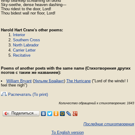
Whip sea-kelp screaming on blond

Sky-seethe, dense heaven dashing—

Thou ridest to the door, Lord!

Thou bidest wall nor floor, Lord!
Harold Hart Crane's other poems:
Interior
Southern Cross
North Labrador
Carrier Letter
Recitative
Poems of another poets with the same name (Стихотворения других
поэтов с таким же названием):
William Bryant
(
Уильям Брайант
)
The Hurricane
("Lord of the winds! I
feel thee nigh")
Распечатать (To print)
Количество обращений к стихотворению: 1643
Поделиться…
Последние стихотворения
To English version