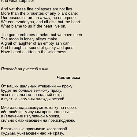
And what surprise!

And yet these fine collapses are not lies

More than the pirouettes of any pliant cane;

Our obsequies are, in a way, no enterprise.

We can evade you, and all else but the heart:

What blame to us if the heart live on.

The game enforces smirks; but we have seen

The moon in lonely alleys make

A grail of laughter of an empty ash can,

And through all sound of gaiety and quest

Have heard a kitten in the wilderness.
Перевод на русский язык
Чаплинеска
От наших шальных утешений — проку

будет не больше земному праху,

чем от шальных попаданий ветра

и пустые карманы одежды ветхой.

Мир изголодавшемуся котенку на пороге,

ибо любви к миру мы преисполнены,—

и (влечение из уличной мороки,

сильно смахивающей на преисподнюю.

Безотказные приемчики косоглазой

судьбы, убивающей нас не сразу,
