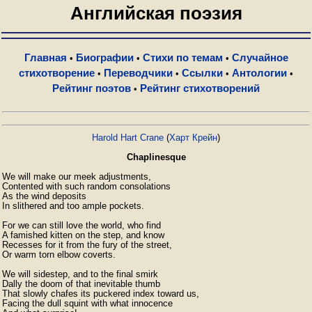
Английская поэзия
Главная
Биографии
Стихи по темам
Случайное
•
•
•
стихотворение
Переводчики
Ссылки
Антологии
•
•
•
•
Рейтинг поэтов
Рейтинг стихотворений
•
Harold Hart Crane
(
Харт Крейн
)
Chaplinesque
We will make our meek adjustments,

Contented with such random consolations

As the wind deposits

In slithered and too ample pockets.

For we can still love the world, who find

A famished kitten on the step, and know

Recesses for it from the fury of the street,

Or warm torn elbow coverts.

We will sidestep, and to the final smirk

Dally the doom of that inevitable thumb

That slowly chafes its puckered index toward us,

Facing the dull squint with what innocence
