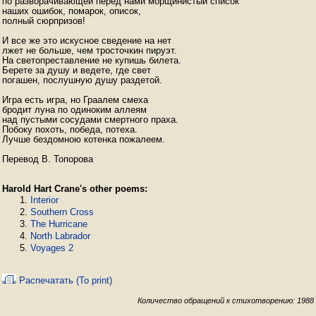
по разворачивающей перед нами морщинистый список

наших ошибок, помарок, описок,

полный сюрпризов!

И все же это искусное сведение на нет

лжет не больше, чем тросточкин пируэт.

На светопреставление не купишь билета.

Берете за душу и ведете, где свет

погашен, послушную душу раздетой.

Игpa есть игра, но Граалем смеха

бродит луна по одиноким аллеям

над пустыми сосудами смертного праха.

Побоку похоть, победа, потеха.

Лучше бездомною котенка пожалеем.

Перевод В. Топорова
Harold Hart Crane's other poems:
Interior
Southern Cross
The Hurricane
North Labrador
Voyages 2
Распечатать (To print)
Количество обращений к стихотворению: 1988