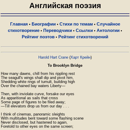
Английская поэзия
Главная
Биографии
Стихи по темам
Случайное
•
•
•
стихотворение
Переводчики
Ссылки
Антологии
•
•
•
•
Рейтинг поэтов
Рейтинг стихотворений
•
Harold Hart Crane
(
Харт Крейн
)
To Brooklyn Bridge
How many dawns, chill from his rippling rest

The seagull's wings shall dip and pivot him,

Shedding white rings of tumult, building high

Over the chained bay waters Liberty—

Then, with inviolate curve, forsake our eyes

As apparitional as sails that cross

Some page of figures to be filed away;

—Till elevators drop us from our day . . .

I think of cinemas, panoramic sleights

With multitudes bent toward some flashing scene

Never disclosed, but hastened to again,

Foretold to other eyes on the same screen;
