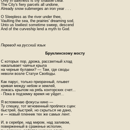
Only in darkness is thy shadow clear.

The City's fiery parcels all undone,

Already snow submerges an iron year . . .

O Sleepless as the river under thee,

Vaulting the sea, the prairies' dreaming sod,

Unto us lowliest sometime sweep, descend

And of the curveship lend a myth to God.
Перевод на русский язык
Бруклинскому мосту
С которых пор, дрожа, рассветный хлад

накалывает чаячьи крыла

на черные булавки? — Там, где своды

неволи возле Статуи Свободы.

Как парус, только призрачный, плывет

кривая между небом и землей,

ложась крылом на рябь конторских счет...

- Пока в подземку время не уйдет...

Я вспоминаю фокусы кино —

Ту спешку, тот мгновенный проблеск сцен:

быстрей, быстрей, но скрыться не дано,

и — новый пленник тех же самых лент.

И, в серебре, над миром, над заливом,

поверженный в сраженье исполин,
