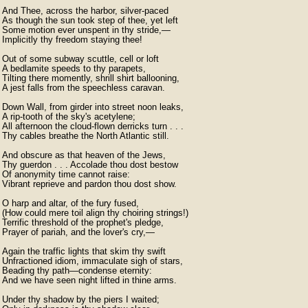
And Thee, across the harbor, silver-paced

As though the sun took step of thee, yet left

Some motion ever unspent in thy stride,—

Implicitly thy freedom staying thee!

Out of some subway scuttle, cell or loft

A bedlamite speeds to thy parapets,

Tilting there momently, shrill shirt ballooning,

A jest falls from the speechless caravan.

Down Wall, from girder into street noon leaks,

A rip-tooth of the sky's acetylene;

All afternoon the cloud-flown derricks turn . . .

Thy cables breathe the North Atlantic still.

And obscure as that heaven of the Jews,

Thy guerdon . . . Accolade thou dost bestow

Of anonymity time cannot raise:

Vibrant reprieve and pardon thou dost show.

O harp and altar, of the fury fused,

(How could mere toil align thy choiring strings!)

Terrific threshold of the prophet's pledge,

Prayer of pariah, and the lover's cry,—

Again the traffic lights that skim thy swift

Unfractioned idiom, immaculate sigh of stars,

Beading thy path—condense eternity:

And we have seen night lifted in thine arms.

Under thy shadow by the piers I waited;
