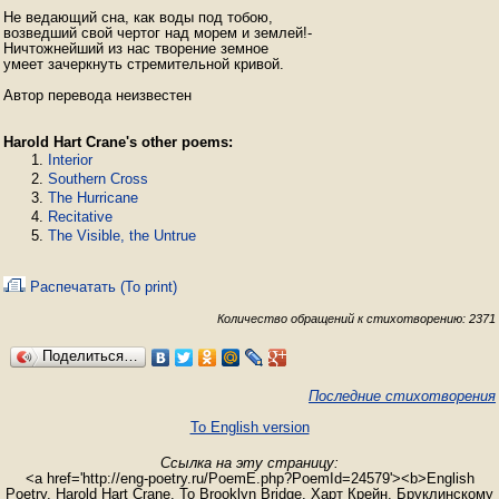
Не ведающий сна, как воды под тобою,

возведший свой чертог над морем и землей!-

Ничтожнейший из нас творение земное

умеет зачеркнуть стремительной кривой.

Автор перевода неизвестен
Harold Hart Crane's other poems:
Interior
Southern Cross
The Hurricane
Recitative
The Visible, the Untrue
Распечатать (To print)
Количество обращений к стихотворению: 2371
Поделиться…
Последние стихотворения
To English version
Ссылка на эту страницу:
<a href='http://eng-poetry.ru/PoemE.php?PoemId=24579'><b>English
Poetry. Harold Hart Crane. To Brooklyn Bridge. Харт Крейн. Бруклинскому