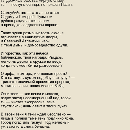
ты держишь рабства мирную оливу,

ты — поступь солнца, но пришел Навин.

Самоубийство — это ль не ответ

Содому и Гоморре? Пузырем

рубаха раздувается на нем,

в припадке оседлавшем парапет.

Твоих зубов размашистость акулья

вгрызается в банкирские дворы,

и Северной Атлантики нары

c тебя дымы и домоседедство сдули.

И горестна, как эти небеса

библейские, твоя награда, Рыцарь,

легко ль держать оружье на весу,

когда не смеет битва разгореться?

О арфа, и алтарь, и oгненная ярость!

Кто натянуть сумел подобную струну? —

Трикраты значимей проклятия пророка,

молитвы парии, повизгиванья бабы,

Огни твои — как пенки с молока,

вздох звезд неоскверненный над тобой,

ты — чистая экспрессия; века

сгустились; ночь летит в твоих руках.

В твоей тени я тени ждал бесслезно —

лишь в полной тьме тень подлинно ясна.

Город погас иль гаснул. Год железный

уж затопила снега белизна.
