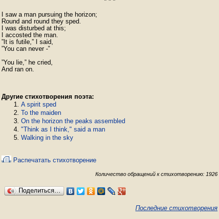
* * *
I saw a man pursuing the horizon;

Round and round they sped.

I was disturbed at this;

I accosted the man.

”It is futile,” I said,

”You can never -”

”You lie,” he cried,

Другие стихотворения поэта:
A spirit sped
To the maiden
On the horizon the peaks assembled
"Think as I think," said a man
Walking in the sky
Распечатать стихотворение
Количество обращений к стихотворению: 1926
Поделиться…
Последние стихотворения