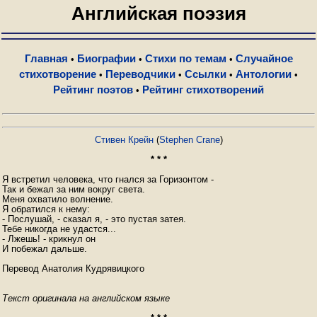
Английская поэзия
Главная
Биографии
Стихи по темам
Случайное
•
•
•
стихотворение
Переводчики
Ссылки
Антологии
•
•
•
•
Рейтинг поэтов
Рейтинг стихотворений
•
Стивен Крейн
(
Stephen Crane
)
* * *
Я встретил человека, что гнался за Горизонтом - 

Так и бежал за ним вокруг света. 

Меня охватило волнение. 

Я обратился к нему: 

- Послушай, - сказал я, - это пустая затея. 

Тебе никогда не удастся... 

- Лжешь! - крикнул он 

И побежал дальше. 

Перевод Анатолия Кудрявицкого
Текст оригинала на английском языке