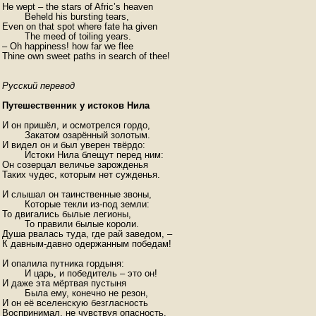
He wept – the stars of Afric’s heaven

	Beheld his bursting tears, 

Even on that spot where fate ha given

	The meed of toiling years. 

– Oh happiness! how far we flee 

Русский перевод
Путешественник у истоков Нила
И он пришёл, и осмотрелся гордо, 

	Закатом озарённый золотым.

И видел он и был уверен твёрдо:

	Истоки Нила блещут перед ним:

Он созерцал величье зарожденья

Таких чудес, которым нет сужденья.

И слышал он таинственные звоны,

	Которые текли из-под земли:

То двигались былые легионы, 

	То правили былые короли.

Душа рвалась туда, где рай заведом, –

К давным-давно одержанным победам!

И опалила путника гордыня:

	И царь, и победитель – это он!

И даже эта мёртвая пустыня

	Была ему, конечно не резон,

И он её вселенскую безгласность

Воспринимал, не чувствуя опасность.
