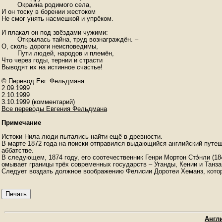
	Окраина родимого села,

И он тоску в борении жестоком

Не смог унять насмешкой и упрёком.

И плакал он под звёздами чужими:

	Открылась тайна, труд вознаграждён. –

О, сколь дороги неисповедимы,

	Пути людей, народов и племён,

Что через годы, тернии и страсти

Выводят их на истинное счастье!

© Перевод Евг. Фельдмана

2.09.1999

2.10.1999

Все переводы Евгения Фельдмана
Примечание
Истоки Нила люди пытались найти ещё в древности.
В марте 1872 года на поиски отправился выдающийся английский путеше
аббатстве.
В следующем, 1874 году, его соотечественник Генри Мортон Стэ́нли (1
омывает границы трёх современных государств – Уганды, Кении и Танза
Следует воздать должное воображению Фелисии Доротеи Хеманз, которая
Печать
Англи