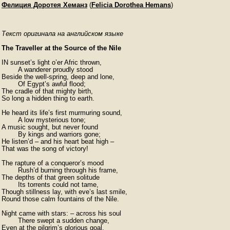
Фелиция Доротея Хеманз
(
Felicia Dorothea Hemans
)
Текст оригинала на английском языке
The Traveller at the Source of the Nile
IN sunset’s light o’er Afric thrown,

	A wanderer proudly stood 

Beside the well-spring, deep and lone,

	Of Egypt’s awful flood; 

The cradle of that mighty birth, 

So long a hidden thing to earth.

He heard its life’s first murmuring sound,

	A low mysterious tone; 

A music sought, but never found

	By kings and warriors gone; 

He listen’d – and his heart beat high –   

That was the song of victory!

The rapture of a conqueror’s mood 

	Rush’d burning through his frame,

The depths of that green solitude 

	Its torrents could not tame,

Though stillness lay, with eve’s last smile,

Round those calm fountains of the Nile.

Night came with stars: – across his soul

	There swept a sudden change, 

Even at the pilgrim’s glorious goal,
