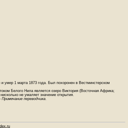
й и умер 1 марта 1873 года. Был похоронен в Вестминстерском
истоком Белого Нила является озеро Виктория (Восточная Африка;
 нисколько не умаляет значение открытия.
–
Примечание переводчика
.
dex.ru