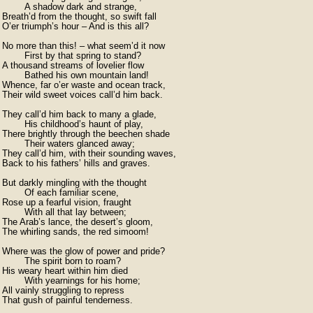
	A shadow dark and strange, 

Breath’d from the thought, so swift fall 

O’er triumph’s hour – And is this all?

No more than this! – what seem’d it now

	First by that spring to stand? 

A thousand streams of lovelier flow

	Bathed his own mountain land! 

Whence, far o’er waste and ocean track,

Their wild sweet voices call’d him back.

They call’d him back to many a glade,

	His childhood’s haunt of play, 

There brightly through the beechen shade

	Their waters glanced away; 

They call’d him, with their sounding waves, 

Back to his fathers’ hills and graves.

But darkly mingling with the thought

	Of each familiar scene, 

Rose up a fearful vision, fraught

	With all that lay between; 

The Arab’s lance, the desert’s gloom, 

The whirling sands, the red simoom!

Where was the glow of power and pride? 

	The spirit born to roam?

His weary heart within him died 

	With yearnings for his home; 

All vainly struggling to repress 

That gush of painful tenderness.
