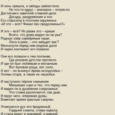
И ночь пришла, и звёзды заблестели.

	Но что-то вдруг – внезапно – потрясло

Достигшего заветной славной цели.

	Досада, раздражение и зло

Его спросили в плотном окруженье:

«И это – всё? Финал без продолженья?»

И это – всё? Но разве это – краше

	Всего, что дома видел он не раз?

Родных озёр серебряные чаши,

	Леса и реки, – кто забудет вас?

Мелькнули перед ним родные дали

И через континент его позвали.

Они его позвали к тем полянам, 

	Где розовое детство протекло

И где он был любимым и желанным.

	Вот буковая роща, вот село,

А вот – он вскинул брови исподлобья –

Холмы отцов, а также их нагробья.

И наступило чёрное смешение

	Минувших сцен и тех, что перед ним.

И видел он в душевном сокрушенье,

	Что слава разлетается, как дым,

И вкруг него, опережая думы,

Взметает время красные самумы.

Угомонился дух его бродяжный,

	Гордыня сникла, слава оцвела,

И стала вдруг и значимой, и важной
