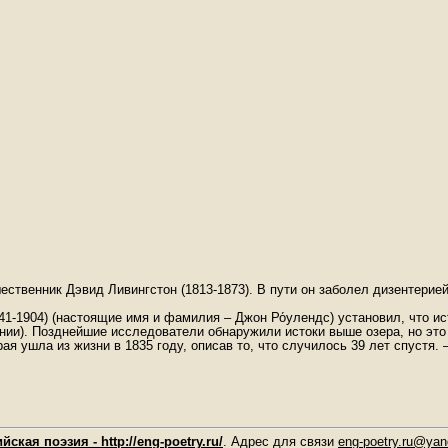
ственник Дэвид Ливингстон (1813-1873). В пути он заболел дизентерие
841-1904) (настоящие имя и фамилия – Джон Ро́улендс) установил, что 
нии). Позднейшие исследователи обнаружили истоки выше озера, но это
 ушла из жизни в 1835 году, описав то, что случилось 39 лет спустя. 
йская поэзия - http://eng-poetry.ru/
. Адрес для связи
eng-poetry.ru@yan