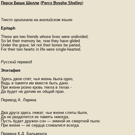
Перси Биши Шелли
(
Percy Bysshe Shelley
)
Текст оригинала на английском языке
Epitaph
These are two friends whose lives were undivided;

So let their memory be, now they have glided

Under the grave; let not their bones be parted,

For their two hearts in life were single-hearted. 
Русский перевод
Эпитафия
Здесь двое спят, чья жизнь была одно,

Ведь в памяти им вместе быть дано.

При жизни розно кровь текла в телах -

Да будет не делим их общий прах.

Перевод А. Ларина

Два друга здесь лежат, чьи жизни слиты были,

Да не разделится их память никогда,

Пусть будет дружен сон — земной их смертной пыли.

При жизни — их сердца сливалися всегда.
