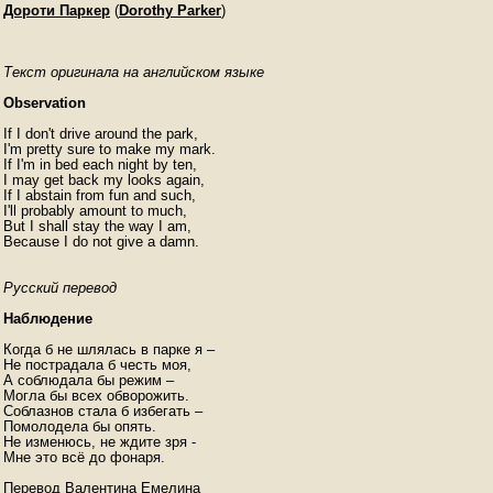
Дороти Паркер
(
Dorothy Parker
)
Текст оригинала на английском языке
Observation
If I don't drive around the park,

I'm pretty sure to make my mark.

If I'm in bed each night by ten,

I may get back my looks again,

If I abstain from fun and such,

I'll probably amount to much,

But I shall stay the way I am,

Because I do not give a damn.
Русский перевод
Наблюдение
Когда б не шлялась в парке я –

Не пострадала б честь моя,

А соблюдала бы режим –

Могла бы всех обворожить.

Соблазнов стала б избегать –

Помолодела бы опять.

Не изменюсь, не ждите зря -

Мне это всё до фонаря.

Перевод Валентина Емелина