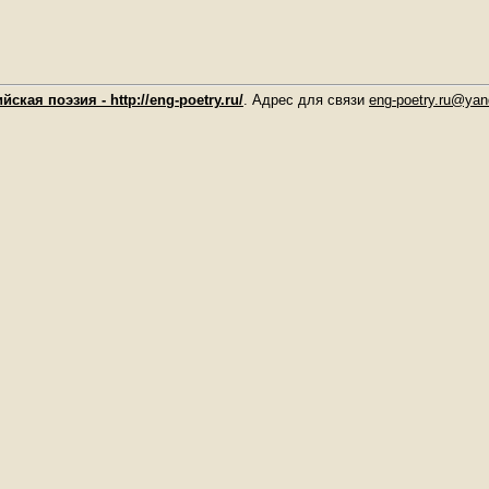
йская поэзия - http://eng-poetry.ru/
. Адрес для связи
eng-poetry.ru@yan