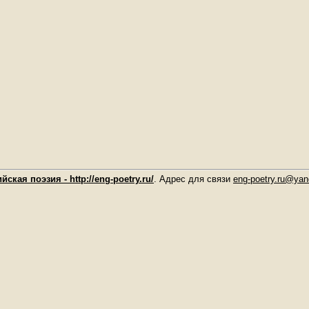
йская поэзия - http://eng-poetry.ru/
. Адрес для связи
eng-poetry.ru@yan