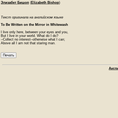
Элизабет Бишоп
(
Elizabeth Bishop
)
Текст оригинала на английском языке
To Be Written on the Mirror in Whitewash
I live only here, between your eyes and you, 

But I live in your world. What do I do? 

--Collect no interest--otherwise what I can; 

Печать
Англи