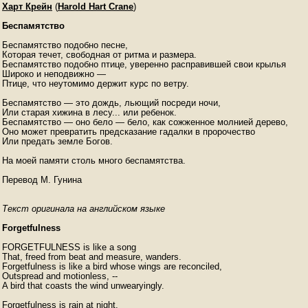
Харт Крейн
(
Harold Hart Crane
)
Беспамятство
Беспамятство подобно песне,

Которая течет, свободная от ритма и размера.

Беспамятство подобно птице, уверенно расправившей свои крылья

Широко и неподвижно —

Птице, что неутомимо держит курс по ветру. 

Беспамятство — это дождь, льющий посреди ночи,

Или старая хижина в лесу... или ребенок.

Беспамятство — оно бело — бело, как сожженное молнией дерево,

Оно может превратить предсказание гадалки в пророчество

Или предать земле Богов. 

На моей памяти столь много беспамятства.

Перевод М. Гунина
Текст оригинала на английском языке
Forgetfulness
FORGETFULNESS is like a song

That, freed from beat and measure, wanders.

Forgetfulness is like a bird whose wings are reconciled,

Outspread and motionless, --

A bird that coasts the wind unwearyingly.

Forgetfulness is rain at night,
