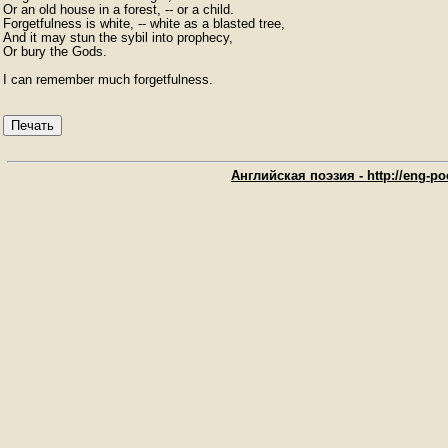
Or an old house in a forest, -- or a child.

Forgetfulness is white, -- white as a blasted tree,

And it may stun the sybil into prophecy,

Or bury the Gods.

I can remember much forgetfulness. 
Печать
Английская поэзия - http://eng-poe